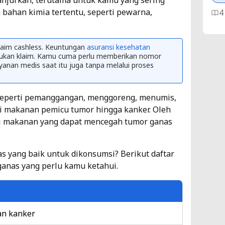
njurkan, terutama untuk kamu yang sering
han kimia tertentu, seperti pewarna,
4
7 
laim cashless. Keuntungan
asuransi kesehatan
Te
kan klaim. Kamu cuma perlu memberikan nomor
Me
ayanan medis saat itu juga tanpa melalui proses
Ti
 seperti pemanggangan, menggoreng, menumis,
4
i makanan pemicu tumor hingga kanker. Oleh
si makanan yang dapat mencegah tumor ganas
Pe
Se
 yang baik untuk dikonsumsi? Berikut daftar
Me
anas yang perlu kamu ketahui.
Ti
5
an kanker
Pe