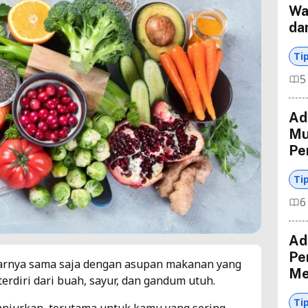
Wa
da
Ti
5
Ad
Mu
Pe
Ti
6
Ada
Pe
rnya sama saja dengan asupan makanan yang
Me
terdiri dari buah, sayur, dan gandum utuh.
Ti