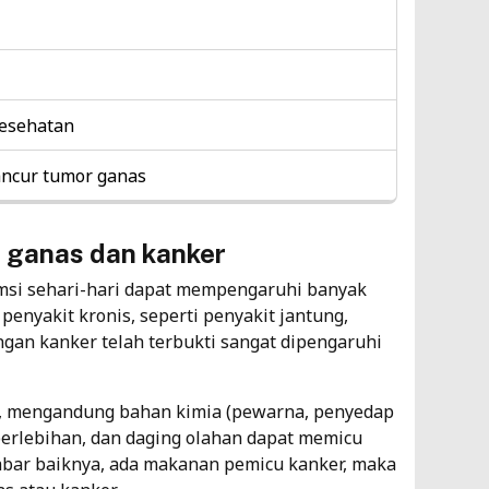
Pe
Me
Ti
5
kesehatan
ncur tumor ganas
Ja
Pe
Be
 ganas dan kanker
Ti
msi sehari-hari dapat mempengaruhi banyak
penyakit kronis, seperti penyakit jantung,
4
ngan kanker telah terbukti sangat dipengaruhi
, mengandung bahan kimia (pewarna, penyedap
berlebihan, dan daging olahan dapat memicu
bar baiknya, ada
makanan pemicu kanker
, maka