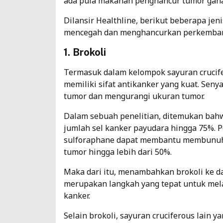
ada pula makanan penghancur tumor gana
Dilansir Healthline, berikut beberapa je
mencegah dan menghancurkan perkembanga
1. Brokoli
Termasuk dalam kelompok sayuran crucif
memiliki sifat antikanker yang kuat. Seny
tumor dan mengurangi ukuran tumor.
Dalam sebuah penelitian, ditemukan bah
jumlah sel kanker payudara hingga 75%. 
sulforaphane dapat membantu membunuh 
tumor hingga lebih dari 50%.
Maka dari itu, menambahkan brokoli ke 
merupakan langkah yang tepat untuk me
kanker.
Selain brokoli, sayuran cruciferous lain 