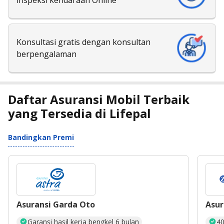
inspeksi kendaraan Online
Konsultasi gratis dengan konsultan
berpengalaman
Daftar Asuransi Mobil Terbaik
yang Tersedia di Lifepal
Bandingkan Premi
Asuransi Garda Oto
Asur
Garansi hasil kerja bengkel 6 bulan
40