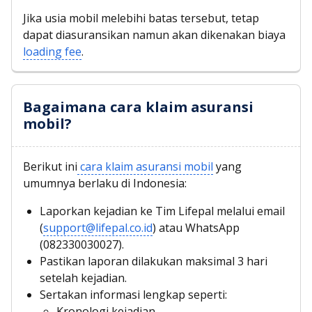
Jika usia mobil melebihi batas tersebut, tetap
dapat diasuransikan namun akan dikenakan biaya
loading fee
.
Bagaimana cara klaim asuransi
mobil?
Berikut ini
cara klaim asuransi mobil
yang
umumnya berlaku di Indonesia:
Laporkan kejadian ke Tim Lifepal melalui email
(
support@lifepal.co.id
) atau WhatsApp
(082330030027).
Pastikan laporan dilakukan maksimal 3 hari
setelah kejadian.
Sertakan informasi lengkap seperti:
Kronologi kejadian