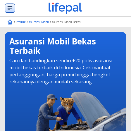
Produk
Asuransi Mobil
Asuransi Mobil Bekas
Asuransi Mobil Bekas
Terbaik
Cari dan bandingkan sendiri +20 polis asuransi
mobil bekas terbaik di Indonesia. Cek manfaat
pertanggungan, harga premi hingga bengkel
rekanannya dengan mudah sekarang.