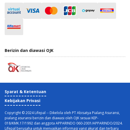
Berizin dan diawasi OJK
Syarat & Ketentuan
Kebijakan Privasi
Copyright © 2024 Lifepal -- Dikelola oleh PT Abisatya Pialang Asuransi,
pialang asuransi berizin dan diawasi oleh OJK sesuai KEP-
018/KMK.17/1992 dan anggota APPARINDO 060-2001/APPARINDO/2024.
Lifepal berusaha untuk menyajikan informasi yang akurat dan terbaru