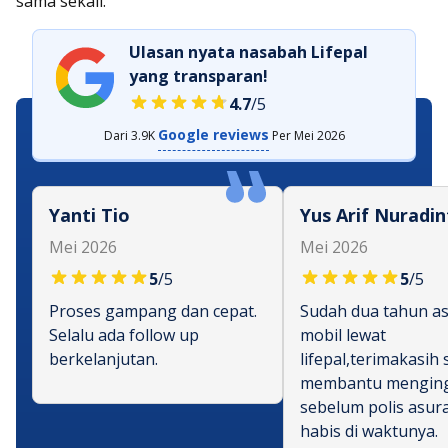
sama sekali.
Ulasan nyata nasabah Lifepal
yang transparan!
4.7
/5
Google reviews
Dari
3.9K
Per
Mei 2026
Yanti Tio
Yus Arif Nuradin
Mei 2026
Mei 2026
5
/5
5
/5
Proses gampang dan cepat.
Sudah dua tahun as
Selalu ada follow up
mobil lewat
berkelanjutan.
lifepal,terimakasih
membantu mengin
sebelum polis asur
habis di waktunya.