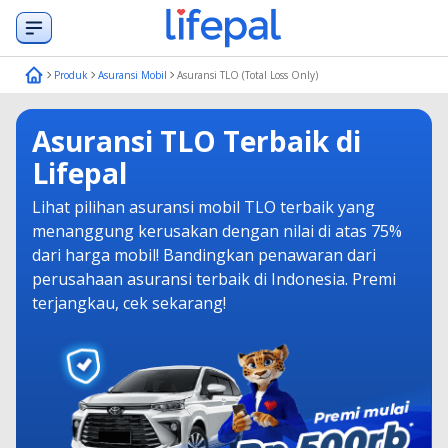
Produk
Asuransi Mobil
Asuransi TLO (Total Loss Only)
Asuransi TLO Terbaik di
Lifepal
Lihat pilihan asuransi mobil TLO terbaik yang
menanggung kerusakan dengan nilai di atas 75%
dari harga mobil! Bandingkan penawaran dari
perusahaan asuransi terbaik di Indonesia. Premi
terjangkau, cek sekarang!