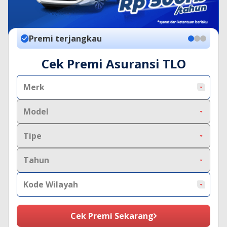
Bandingkan online
Kode
Cek Premi Asuransi TLO
Merk
Model
Tipe
Tahun
Kode Wilayah
Cek Premi Sekarang