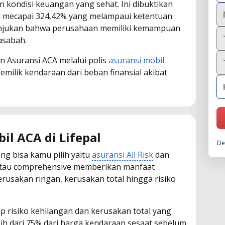
n kondisi keuangan yang sehat. Ini dibuktikan
ya mecapai 324,42% yang melampaui ketentuan
nunjukan bahwa perusahaan memiliki kemampuan
asabah.
an Asuransi ACA melalui polis
asuransi mobil
milik kendaraan dari beban finansial akibat
il ACA di Lifepal
De
ang bisa kamu pilih yaitu
asuransi All Risk
dan
k atau comprehensive memberikan manfaat
erusakan ringan, kerusakan total hingga risiko
 risiko kehilangan dan kerusakan total yang
ih dari 75% dari harga kendaraan sesaat sebelum