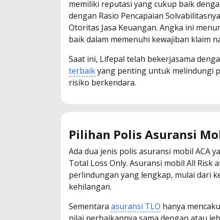
memiliki reputasi yang cukup baik denga
dengan Rasio Pencapaian Solvabilitasn
Otoritas Jasa Keuangan. Angka ini me
baik dalam memenuhi kewajiban klaim n
Saat ini, Lifepal telah bekerjasama deng
terbaik
yang penting untuk melindungi pe
risiko berkendara.
Pilihan Polis Asuransi Mob
Ada dua jenis polis asuransi mobil ACA y
Total Loss Only. Asuransi mobil All Ris
perlindungan yang lengkap, mulai dari k
kehilangan.
Sementara
asuransi TLO
hanya mencakup
nilai perbaikannya sama dengan atau leb