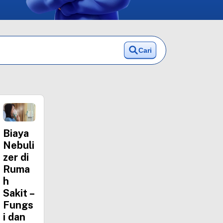
Cari
Biaya
Nebuli
zer di
Ruma
h
Sakit –
Fungs
i dan