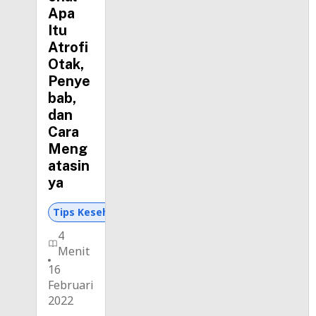
Apa
Itu
Atrofi
Otak,
Penye
bab,
dan
Cara
Meng
atasin
ya
Tips Kesehatan dan Asuransi
4
Menit
16
Februari
2022