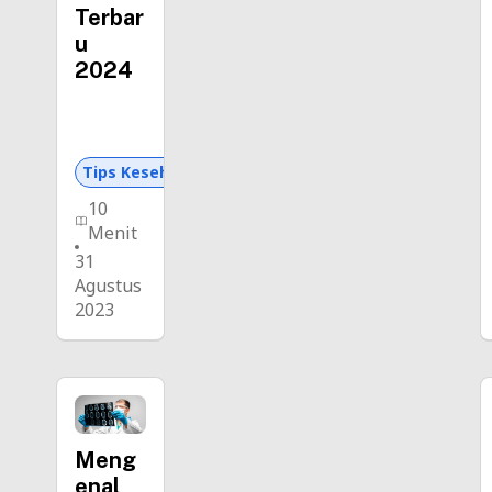
Terbar
u
2024
Tips Kesehatan dan Asuransi
10
Menit
31
Agustus
2023
Meng
enal