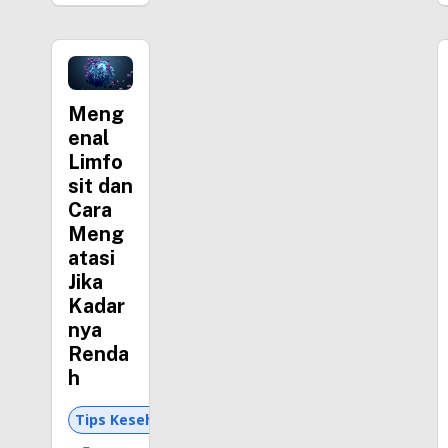
Meng
enal
Limfo
sit dan
Cara
Meng
atasi
Jika
Kadar
nya
Renda
h
Tips Kesehatan dan Asuransi