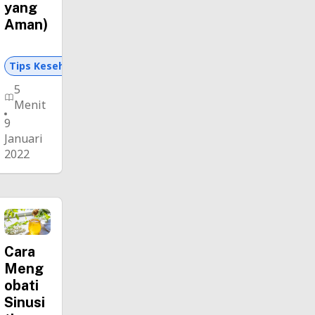
yang
Aman)
Tips Kesehatan dan Asuransi
5
Menit
9
Januari
2022
Cara
Meng
obati
Sinusi