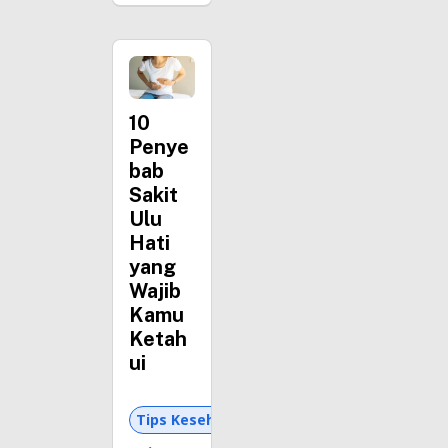
10
Penye
bab
Sakit
Ulu
Hati
yang
Wajib
Kamu
Ketah
ui
Tips Kesehatan dan Asuransi