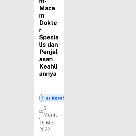
m-
Maca
m
Dokte
r
Spesia
lis dan
Penjel
asan
Keahli
annya
Tips Kesehatan dan Asuransi
5
Menit
16 Mei
2022