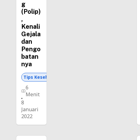
g
(Polip)
,
Kenali
Gejala
dan
Pengo
batan
nya
Tips Kesehatan dan Asuransi
6
Menit
8
Januari
2022