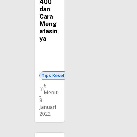
400
dan
Cara
Meng
atasin
ya
Tips Kesehatan dan Asuransi
6
Menit
8
Januari
2022