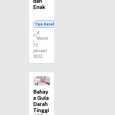
dan
Enak
Tips Kesehatan dan Asuransi
4
Menit
13
Januari
2022
Bahay
a Gula
Darah
Tinggi