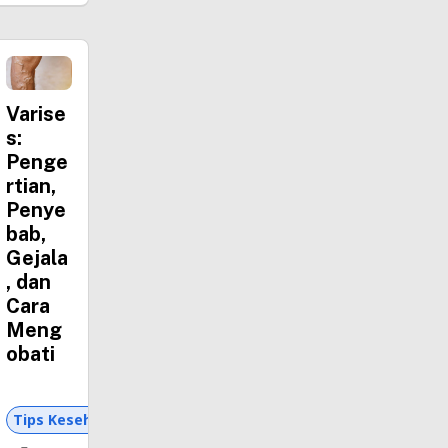
Varise
s:
Penge
rtian,
Penye
bab,
Gejala
, dan
Cara
Meng
obati
Tips Kesehatan dan Asuransi