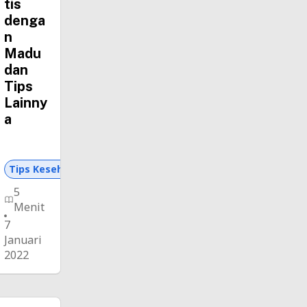
tis
denga
n
Madu
dan
Tips
Lainny
a
Tips Kesehatan dan Asuransi
5
Menit
7
Januari
2022