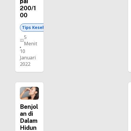
pai
200/1
00
Tips Kesehatan dan Asuransi
5
Menit
10
Januari
2022
Benjol
an di
Dalam
Hidun