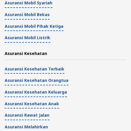
Asuransi Mobil Syariah
Asuransi?
Asuransi Mobil Bekas
Tips Kendaraan dan Asuransi
Asuransi Mobil Pihak Ketiga
7 Menit
Asuransi Mobil Listrik
15 Bengkel Cat Mobil Bekasi, Apakah
Biayanya Bisa Ditanggung Asuransi?
Asuransi Kesehatan
Tips Kendaraan dan Asuransi
Asuransi Kesehatan Terbaik
7 Menit
Asuransi Kesehatan Orangtua
Asuransi Kesehatan Keluarga
Asuransi Kesehatan Anak
Asuransi Rawat Jalan
Asuransi Melahirkan