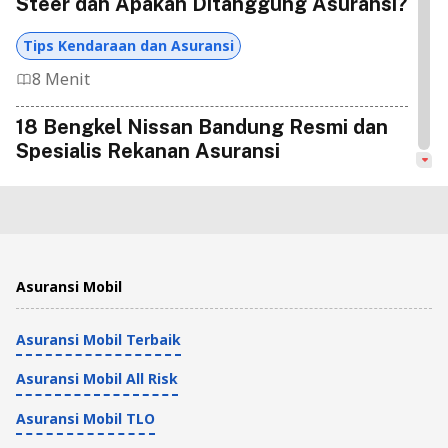
Steer dan Apakah Ditanggung Asuransi?
Tips Kendaraan dan Asuransi
8 Menit
18 Bengkel Nissan Bandung Resmi dan
Spesialis Rekanan Asuransi
Tips Kendaraan dan Asuransi
7 Menit
Daftar Bengkel Spesialis Chevrolet
Asuransi Mobil
Terbaik Rekanan Asuransi
Asuransi Mobil Terbaik
Tips Kendaraan dan Asuransi
3 Menit
Asuransi Mobil All Risk
Bengkel Perbaikan Sasis Mobil
Asuransi Mobil TLO
Jabodetabek, Apakah Ditanggung