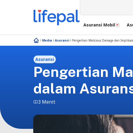
Asuransi Mobil
As
Media
Asuransi
Pengertian Malicious Damage dan Implikas
Asuransi
Pengertian Ma
dalam Asurans
3 Menit