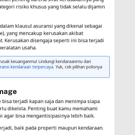
As
gori risiko khusus yang tidak selalu dijamin
3
 dalam klausul asuransi yang dikenal sebagai
Me
ge), yang mencakup kerusakan akibat
Co
 Kerusakan disengaja seperti ini bisa terjadi
eralatan usaha.
As
3
merusak keuanganmu! Lindungi kendaraanmu dari
ransi kendaraan terpercaya
. Yuk, cek pilihan polisnya
amage
 bisa terjadi kapan saja dan menimpa siapa
rlu dikelola. Penting buat kamu memahami
i agar bisa mengantisipasinya lebih baik.
erjadi, baik pada properti maupun kendaraan.