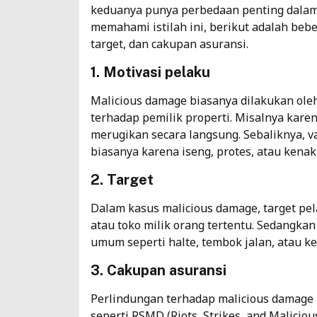
keduanya punya perbedaan penting dalam 
memahami istilah ini, berikut adalah beb
target, dan cakupan asuransi.
1. Motivasi pelaku
Malicious damage biasanya dilakukan oleh
terhadap pemilik properti. Misalnya kare
merugikan secara langsung. Sebaliknya, v
biasanya karena iseng, protes, atau kenak
2. Target
Dalam kasus malicious damage, target pe
atau toko milik orang tertentu. Sedangkan
umum seperti halte, tembok jalan, atau k
3. Cakupan asuransi
Perlindungan terhadap malicious damag
seperti RSMD (Riots, Strikes, and Malicio