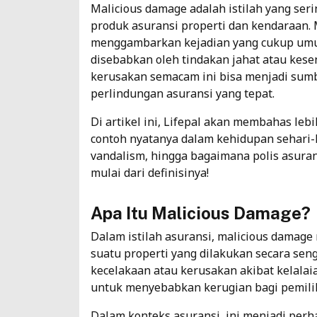
Malicious damage adalah istilah yang ser
produk asuransi properti dan kendaraan. Me
menggambarkan kejadian yang cukup umum
disebabkan oleh tindakan jahat atau kese
kerusakan semacam ini bisa menjadi sumbe
perlindungan asuransi yang tepat.
Di artikel ini, Lifepal akan membahas lebi
contoh nyatanya dalam kehidupan sehari-
vandalism, hingga bagaimana polis asuran
mulai dari definisinya!
Apa Itu Malicious Damage?
Dalam
istilah asuransi
, malicious damage
suatu properti yang dilakukan secara sen
kecelakaan atau kerusakan akibat kelalaia
untuk menyebabkan kerugian bagi pemilik
Dalam konteks asuransi, ini menjadi perh