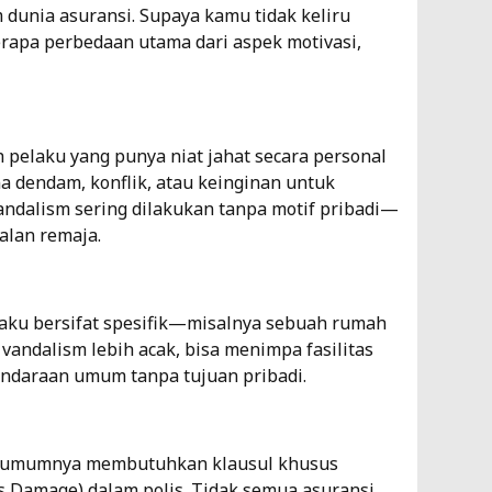
dunia asuransi. Supaya kamu tidak keliru
erapa perbedaan utama dari aspek motivasi,
 pelaku yang punya niat jahat secara personal
na dendam, konflik, atau keinginan untuk
andalism sering dilakukan tanpa motif pribadi—
alan remaja.
laku bersifat spesifik—misalnya sebuah rumah
 vandalism lebih acak, bisa menimpa fasilitas
endaraan umum tanpa tujuan pribadi.
e umumnya membutuhkan klausul khusus
us Damage) dalam polis. Tidak semua asuransi