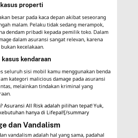
kasus properti
kan besar pada kaca depan akibat seseorang
engah malam. Pelaku tidak sedang merampok,
na dendam pribadi kepada pemilik toko. Dalam
amage dalam asuransi sangat relevan, karena
n bukan kecelakaan.
a kasus kendaraan
s seluruh sisi mobil kamu menggunakan benda
alam kategori malicious damage pada asuransi
intas, melainkan tindakan kriminal yang
raan.
u?
Asuransi All Risk
adalah pilihan tepat! Yuk,
 kebutuhan hanya di Lifepal![/summary
ge dan Vandalism
an vandalism adalah hal yang sama, padahal