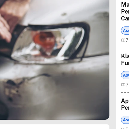
Ma
Pe
Ca
As
7
Kl
Fu
As
7
Ap
Pe
As