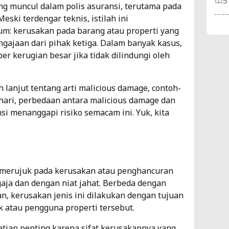
5
ing muncul dalam polis asuransi, terutama pada
ski terdengar teknis, istilah ini
Pe
: kerusakan pada barang atau properti yang
As
ngajaan dari pihak ketiga. Dalam banyak kasus,
r kerugian besar jika tidak dilindungi oleh
As
7
h lanjut tentang arti malicious damage, contoh-
hari, perbedaan antara malicious damage dan
Me
si menanggapi risiko semacam ini. Yuk, kita
Fu
In
As
 merujuk pada kerusakan atau penghancuran
3
gaja dan dengan niat jahat. Berbeda dengan
n, kerusakan jenis ini dilakukan dengan tujuan
As
 atau pengguna properti tersebut.
Je
atian penting karena sifat kerusakannya yang