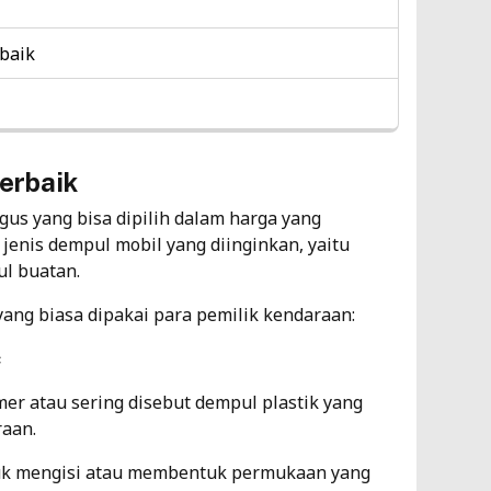
Ba
baik
Ti
4
Wa
erbaik
Da
Te
us yang bisa dipilih dalam harga yang
jenis dempul mobil
yang diinginkan, yaitu
Ti
ul buatan.
4
 yang biasa dipakai para pemilik kendaraan:
c
mer atau sering disebut dempul plastik yang
raan.
ntuk mengisi atau membentuk permukaan yang