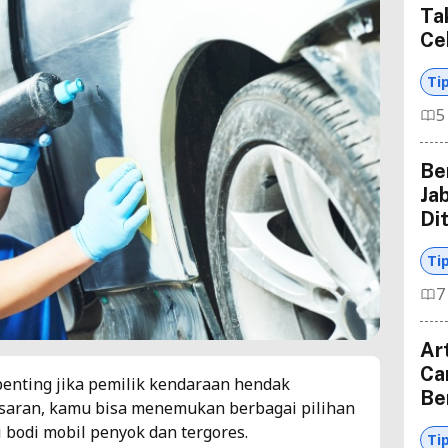
Ta
Ce
Ti
5
Be
Ja
Di
Ti
7
Ar
Ca
penting jika pemilik kendaraan hendak
Be
asaran, kamu bisa menemukan berbagai pilihan
 bodi mobil penyok dan tergores.
Ti