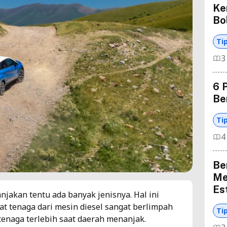
Ke
Bo
Ti
3
6 
Be
Ti
4
Be
Me
Es
njakan tentu ada banyak jenisnya. Hal ini
t tenaga dari mesin diesel sangat berlimpah
Ti
tenaga terlebih saat daerah menanjak.