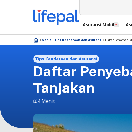
Asuransi Mobil
As
Media
Tips Kendaraan dan Asuransi
Daftar Penyebab Mo
Tips Kendaraan dan Asuransi
Daftar Penyeb
Tanjakan
4 Menit