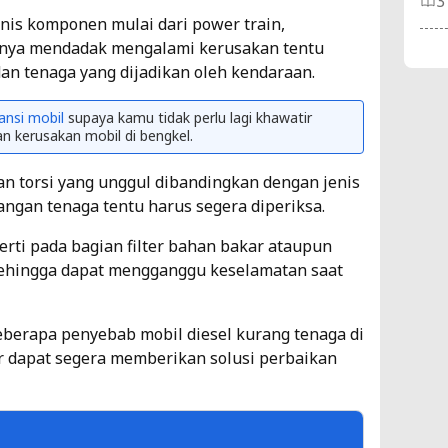
3
jenis komponen mulai dari power train,
atunya mendadak mengalami kerusakan tentu
8 
an tenaga yang dijadikan oleh kendaraan.
Di
Ja
ansi mobil
supaya kamu tidak perlu lagi khawatir
 kerusakan mobil di bengkel.
Ti
4
gan torsi yang unggul dibandingkan dengan jenis
angan tenaga tentu harus segera diperiksa.
In
erti pada bagian filter bahan bakar ataupun
Me
sehingga dapat mengganggu keselamatan saat
An
Ti
eberapa penyebab mobil diesel kurang tenaga di
r dapat segera memberikan solusi perbaikan
4