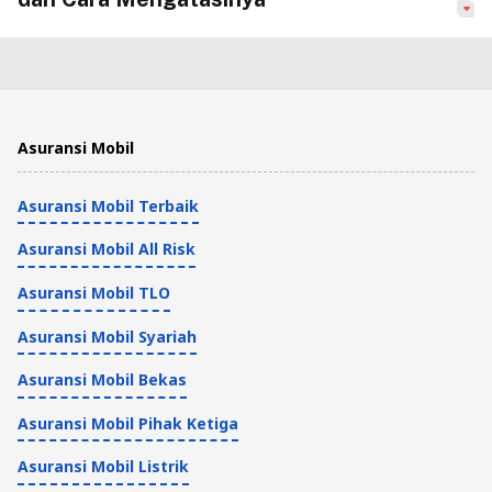
Tips Kendaraan dan Asuransi
4 Menit
Kenali Penyebab Amper Panas Mobil
Asuransi Mobil
Naik dan Cara Mengatasinya!
Asuransi Mobil Terbaik
Tips Kendaraan dan Asuransi
4 Menit
Asuransi Mobil All Risk
Ganti Bohlam Lampu Mobil dengan LED,
Asuransi Mobil TLO
Begini Caranya
Asuransi Mobil Syariah
Tips Kendaraan dan Asuransi
Asuransi Mobil Bekas
4 Menit
Asuransi Mobil Pihak Ketiga
Penyebab dan Cara Mengatasi Mobil
Asuransi Mobil Listrik
Ngebul Tanpa Bongkar Mesin