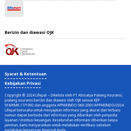
Berizin dan diawasi OJK
Syarat & Ketentuan
Kebijakan Privasi
Copyright © 2024 Lifepal -- Dikelola oleh PT Abisatya Pialang Asuransi,
pialang asuransi berizin dan diawasi oleh OJK sesuai KEP-
018/KMK.17/1992 dan anggota APPARINDO 060-2001/APPARINDO/2024.
Lifepal berusaha untuk menyajikan informasi yang akurat dan terbaru
namun dapat berbeda dari informasi yang diberikan oleh penyedia
layanan / institusi keuangan. Keseluruhan informasi diberikan tanpa
jaminan, kami menyarankan untuk melakukan verifikasi sebelum
melakukan keputusan finansial Anda.