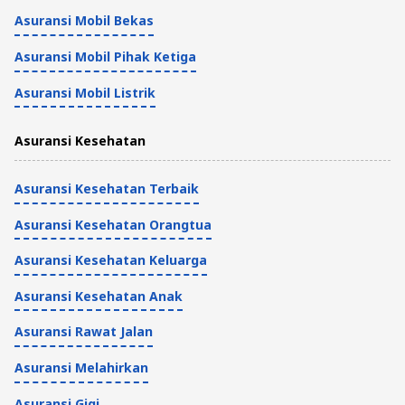
Tips Kesehatan dan Asuransi
Asuransi Mobil Bekas
5 Menit
Asuransi Mobil Pihak Ketiga
Mengenal Arti Sakit Ginjal Stadium 5
Asuransi Mobil Listrik
dan Gejalanya
Asuransi Kesehatan
Tips Kesehatan dan Asuransi
5 Menit
Asuransi Kesehatan Terbaik
Asuransi Kesehatan Orangtua
Asuransi Kesehatan Keluarga
Asuransi Kesehatan Anak
Asuransi Rawat Jalan
Asuransi Melahirkan
Asuransi Gigi