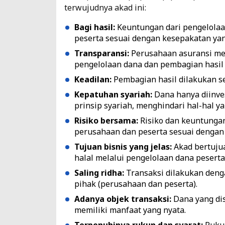
terwujudnya akad ini:
Bagi hasil:
Keuntungan dari pengelolaa
peserta sesuai dengan kesepakatan yan
Transparansi:
Perusahaan asuransi mem
pengelolaan dana dan pembagian hasil 
Keadilan:
Pembagian hasil dilakukan se
Kepatuhan syariah:
Dana hanya diinve
prinsip syariah, menghindari hal-hal y
Risiko bersama:
Risiko dan keuntungan
perusahaan dan peserta sesuai dengan
Tujuan bisnis yang jelas:
Akad bertuju
halal melalui pengelolaan dana peserta
Saling ridha:
Transaksi dilakukan deng
pihak (perusahaan dan peserta).
Adanya objek transaksi:
Dana yang dis
memiliki manfaat yang nyata.
Terpenuhinya rukun dan syarat:
Ruku