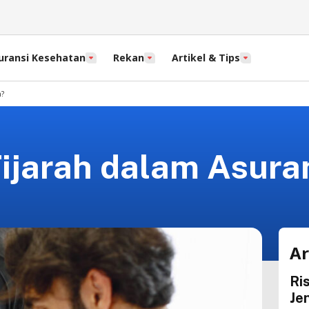
uransi Kesehatan
Rekan
Artikel & Tips
h?
ijarah dalam Asura
Ar
Ris
Je