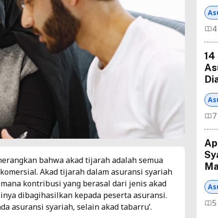
As
4
14
As
Di
As
7
Ap
Sy
rangkan bahwa akad tijarah adalah semua
Ma
komersial. Akad tijarah dalam asuransi syariah
mana kontribusi yang berasal dari jenis akad
As
asinya dibagihasilkan kepada peserta asuransi.
5
da asuransi syariah, selain akad tabarru’.