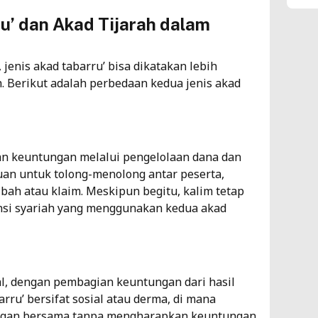
Ap
u’ dan Akad Tijarah dalam
Pr
As
 jenis akad tabarru’ bisa dikatakan lebih
. Berikut adalah perbedaan kedua jenis
akad
5
Ba
As
an keuntungan melalui pengelolaan dana dan
Le
juan untuk tolong-menolong antar peserta,
h atau klaim. Meskipun begitu, kalim tetap
As
nsi syariah yang menggunakan kedua akad
6
Da
In
ial, dengan pembagian keuntungan dari hasil
Ke
rru’ bersifat sosial atau derma, di mana
ngan bersama tanpa mengharapkan keuntungan