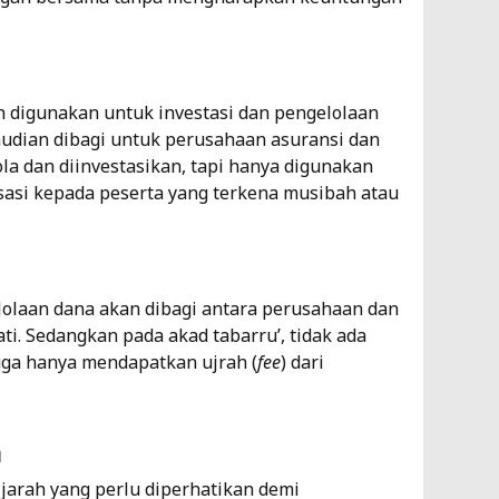
As
7
Ke
h digunakan untuk investasi dan pengelolaan
As
dian dibagi untuk perusahaan asuransi dan
la dan diinvestasikan, tapi hanya digunakan
As
si kepada peserta yang terkena musibah atau
6
lolaan dana akan dibagi antara perusahaan dan
ti. Sedangkan pada akad tabarru’, tidak ada
uga hanya mendapatkan ujrah (
fee
) dari
h
ijarah yang perlu diperhatikan demi