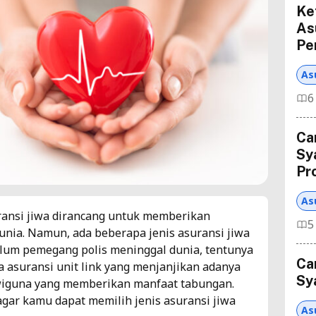
Ke
As
Pe
As
6
Ca
Sy
Pr
As
ransi jiwa dirancang untuk memberikan
5
unia. Namun, ada beberapa jenis asuransi jiwa
um pemegang polis meninggal dunia, tentunya
Ca
a asuransi unit link yang menjanjikan adanya
Sy
dwiguna yang memberikan manfaat tabungan.
agar kamu dapat memilih jenis asuransi jiwa
As