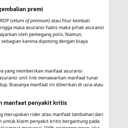
ngembalian premi
As
7
 ROP (
return of premium
) atau fitur kembali
hingga masa asuransi habis maka pihak asuransi
bayarkan oleh pemegang polis. Namun,
Da
sebagian karena dipotong dengan biaya
Ji
Te
As
3
jiwa yang memberikan manfaat asuransi
asuransi unit link menawarkan manfaat tunai
up. Biasanya manfaat ini diberikan di usia atau
 manfaat penyakit kritis
g merupakan rider atau manfaat tambahan dari
 untuk klaim penyakit kritis bergantung pada