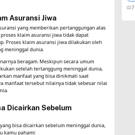
7
am Asuransi Jiwa
Me
suransi yang memberikan pertanggungan atas
Sy
 proses klaim asuransi jiwa tidak dapat
p. Proses klaim asuransi jiwa dilakukan oleh
As
ng meninggal dunia.
3
ebenarnya beragam. Meskipun secara umum
akukan setelah tertanggung meninggal dunia,
As
rkan manfaat yang bisa dinikmati saat
Ma
 manfaat tersebut nilainya tidak sebesar nilai
Me
nia.
As
isa Dicairkan Sebelum
4
Ap
 yang bisa dicairkan sebelum meninggal dunia,
Ma
lu kamu pahami: