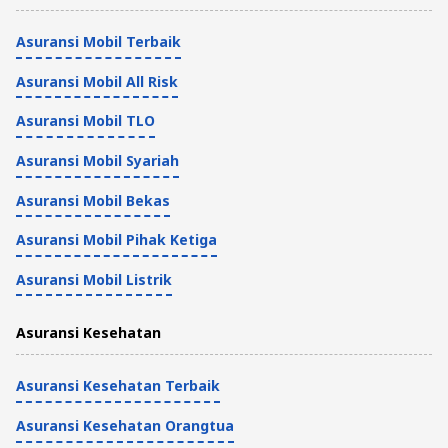
dan Tips Memilihnya
Asuransi Mobil Terbaik
Asuransi
7 Menit
Asuransi Mobil All Risk
Daftar 20 Istilah Dalam Asuransi yang
Asuransi Mobil TLO
Penting Kamu Pahami
Asuransi Mobil Syariah
Asuransi
Asuransi Mobil Bekas
4 Menit
Asuransi Mobil Pihak Ketiga
Manfaat Asuransi Bisnis, Risiko yang
Asuransi Mobil Listrik
Ditanggung, dan Produknya
Asuransi Kesehatan
Asuransi
8 Menit
Asuransi Kesehatan Terbaik
Asuransi Kesehatan Orangtua