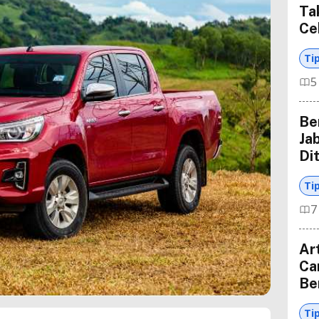
Ta
Ce
Ti
5
Be
Ja
Di
Ti
7
Ar
Ca
Be
Ti