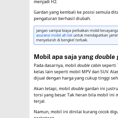
menjadi H2.
Gardan yang kembali ke posisi semula dit
pengaturan berhasil diubah.
Jangan sampai biaya perbaikan mobil kesayan
asuransi mobil all risk
untuk mendapatkan jaminan
menyeluruh di bengkel terbaik.
Mobil apa saja yang
double
Pada dasarnya, mobil
double
cabin
seperti 
kelas lain seperti
mobil MPV
dan SUV. Ala
dijual dengan harga yang cukup tinggi se
Akan tetapi, mobil
double
gardan ini justr
torsi yang besar. Tak heran bila mobil i
terjal.
Namun, mobil ini dinilai kurang cocok dig
perkotaan.