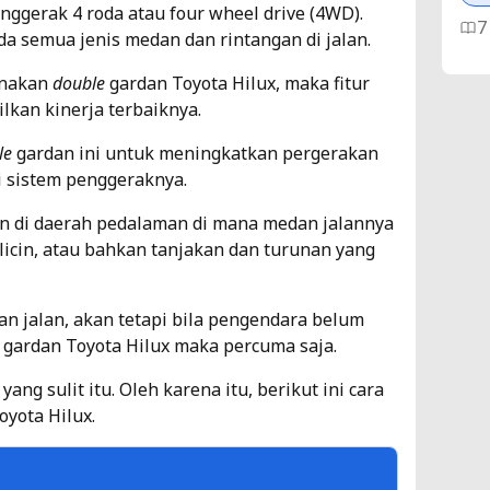
ggerak 4 roda atau four wheel drive (4WD).
7
 semua jenis medan dan rintangan di jalan.
unakan
double
gardan
Toyota Hilux
, maka fitur
Pe
lkan kinerja terbaiknya.
Ke
Me
le
gardan ini untuk meningkatkan pergerakan
i sistem penggeraknya.
Ti
an di daerah pedalaman di mana medan jalannya
4
icin, atau bahkan tanjakan dan turunan yang
Lo
Li
an jalan, akan tetapi bila pengendara belum
gardan Toyota Hilux maka percuma saja.
Ti
ng sulit itu. Oleh karena itu, berikut ini cara
5
yota Hilux.
Pe
V-