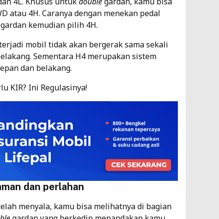
, dan 4L. Khusus untuk
double
gardan, kamu bisa
D atau 4H. Caranya dengan menekan pedal
 gardan kemudian pilih 4H.
terjadi mobil tidak akan bergerak sama sekali
belakang. Sementara H4 merupakan sistem
epan dan belakang.
u KIR? Ini Regulasinya!
aman dan perlahan
elah menyala, kamu bisa melihatnya di bagian
ble
gardan yang berkedip menandakan kamu