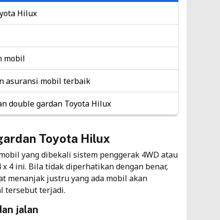
Ba
ota Hilux
Ti
4
n mobil
Wa
 asuransi mobil terbaik
Da
Te
n double gardan Toyota Hilux
Ti
4
ardan Toyota Hilux
mobil yang dibekali sistem penggerak 4WD atau
x 4 ini. Bila tidak diperhatikan dengan benar,
t menanjak justru yang ada mobil akan
 tersebut terjadi.
an jalan