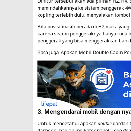
Di fitur tersebut akan ada pilihan H2, H4
memindahkannya ke sistem penggerak 4W
kopling terlebih dulu, menyalakan tombol
Bila posisi masih berada di H2 maka yang 
karena sistem penggeraknya hanya roda 
penggerak yang bisa menggerakkan ban d
Baca Juga:
Apakah Mobil Double Cabin Perl
3. Mengendarai mobil dengan ny
Untuk mengetahui apakah
double
gardan t
dasbor di bagian indikator panel. Logo
dou