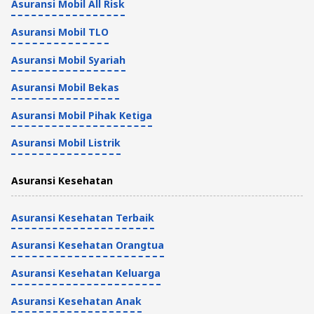
Asuransi Mobil All Risk
Arti Kode Transmisi Matic, Pelajari Apa
Asuransi Mobil TLO
Saja Fungsinya
Asuransi Mobil Syariah
Tips Kendaraan dan Asuransi
Asuransi Mobil Bekas
4 Menit
Asuransi Mobil Pihak Ketiga
Perbedaan Oli 10W-30 VS 10W-40 dan
Asuransi Mobil Listrik
Gunanya Bagi Mesin
Asuransi Kesehatan
Tips Kendaraan dan Asuransi
4 Menit
Asuransi Kesehatan Terbaik
Asuransi Kesehatan Orangtua
Asuransi Kesehatan Keluarga
Asuransi Kesehatan Anak