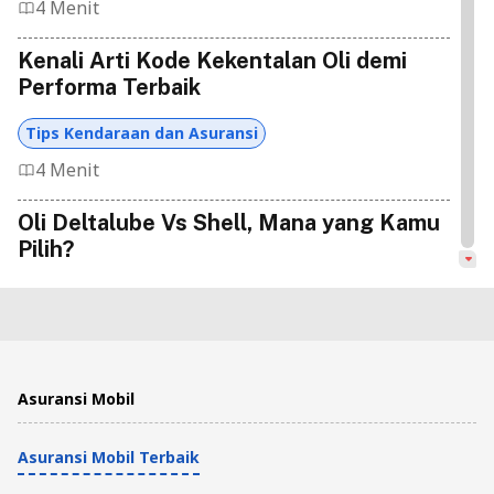
4 Menit
Kenali Arti Kode Kekentalan Oli demi
Performa Terbaik
Tips Kendaraan dan Asuransi
4 Menit
Oli Deltalube Vs Shell, Mana yang Kamu
Pilih?
Tips Kendaraan dan Asuransi
7 Menit
Inilah 7 Cara Mengatasi Oli Rembes
Asuransi Mobil
Tanpa Bongkar Mesin Mobil!
Asuransi Mobil Terbaik
Tips Kendaraan dan Asuransi
4 Menit