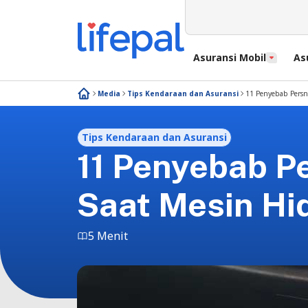
Asuransi Mobil
As
Media
Tips Kendaraan dan Asuransi
11 Penyebab Persn
Tips Kendaraan dan Asuransi
11 Penyebab P
Saat Mesin Hi
5 Menit