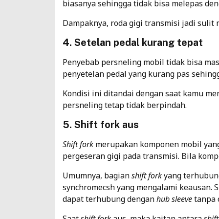
biasanya sehingga tidak bisa melepas de
Dampaknya, roda gigi transmisi jadi sulit
4. Setelan pedal kurang tepat
Penyebab persneling mobil tidak bisa mas
penyetelan pedal yang kurang pas sehingg
Kondisi ini ditandai dengan saat kamu men
persneling tetap tidak berpindah.
5. Shift fork aus
Shift fork
merupakan komponen mobil yang 
pergeseran gigi pada transmisi. Bila kom
Umumnya, bagian
shift fork
yang terhubun
synchromecsh yang mengalami keausan. S
dapat terhubung dengan
hub sleeve
tanpa 
Saat
shift fork
aus, maka kaitan antara
shift