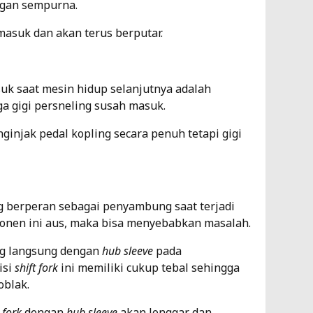
ngan sempurna.
 masuk dan akan terus berputar.
uk saat mesin hidup selanjutnya adalah
a gigi persneling susah masuk.
ginjak pedal kopling secara penuh tetapi gigi
berperan sebagai penyambung saat terjadi
ponen ini aus, maka bisa menyebabkan masalah.
g langsung dengan
hub sleeve
pada
isi
shift fork
ini memiliki cukup tebal sehingga
oblak.
 fork
dengan
hub sleeve
akan longgar dan