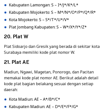
Kabupaten Lamongan: S – I*/J*/K*/L*
Kabupaten Mojokerto: S – M*/N*/O*/P*/Q*/R*
Kota Mojokerto: S – S*/T*/U*/V*
Plat Jombang Kabupaten: S – W*/X*/Y*/Z*
20. Plat W
Plat Sidoarjo dan Gresik yang berada di sekitar kota
Surabaya memiliki kode plat nomor W.
21. Plat AE
Madiun, Ngawi, Magetan, Ponorogo, dan Pacitan
memakai kode plat nomor AE. Berikut adalah detail
kode plat bagian belakang sesuai dengan setiap
daerah:
Kota Madiun: AE – A*/B*/C*
Kabupaten Madiun: AE – D*/E*/F*/G*