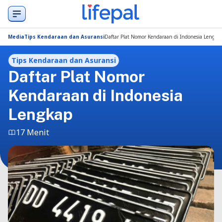
Media
Tips Kendaraan dan Asuransi
Daftar Plat Nomor Kendaraan di Indonesia Lengka
Tips Kendaraan dan Asuransi
Daftar Plat Nomor
Kendaraan di Indonesia
Lengkap
17 Menit