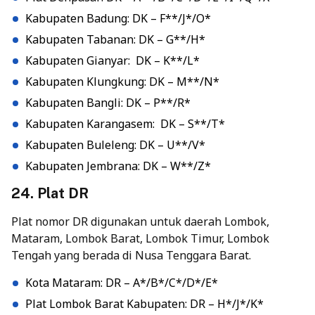
Kabupaten Badung: DK – F**/J*/O*
Kabupaten Tabanan: DK – G**/H*
Kabupaten Gianyar: DK – K**/L*
Kabupaten Klungkung: DK – M**/N*
Kabupaten Bangli: DK – P**/R*
Kabupaten Karangasem: DK – S**/T*
Kabupaten Buleleng: DK – U**/V*
Kabupaten Jembrana: DK – W**/Z*
24. Plat DR
Plat nomor DR digunakan untuk daerah Lombok,
Mataram, Lombok Barat, Lombok Timur, Lombok
Tengah yang berada di Nusa Tenggara Barat.
Kota Mataram: DR – A*/B*/C*/D*/E*
Plat Lombok Barat Kabupaten: DR – H*/J*/K*