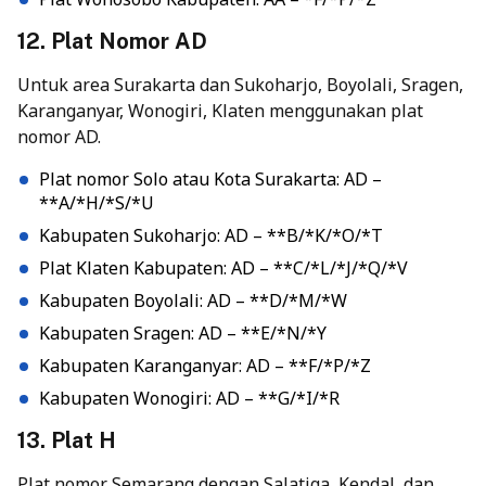
12. Plat Nomor AD
Untuk area Surakarta dan Sukoharjo, Boyolali, Sragen,
Karanganyar, Wonogiri, Klaten menggunakan plat
nomor AD.
Plat nomor Solo atau Kota Surakarta: AD –
**A/*H/*S/*U
Kabupaten Sukoharjo: AD – **B/*K/*O/*T
Plat Klaten Kabupaten: AD – **C/*L/*J/*Q/*V
Kabupaten Boyolali: AD – **D/*M/*W
Kabupaten Sragen: AD – **E/*N/*Y
Kabupaten Karanganyar: AD – **F/*P/*Z
Kabupaten Wonogiri: AD – **G/*I/*R
13. Plat H
Plat nomor Semarang dengan Salatiga, Kendal, dan