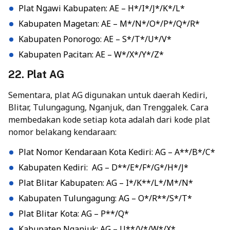
Plat Ngawi Kabupaten: AE – H*/I*/J*/K*/L*
Kabupaten Magetan: AE – M*/N*/O*/P*/Q*/R*
Kabupaten Ponorogo: AE – S*/T*/U*/V*
Kabupaten Pacitan: AE – W*/X*/Y*/Z*
22. Plat AG
Sementara, plat AG digunakan untuk daerah Kediri,
Blitar, Tulungagung, Nganjuk, dan Trenggalek. Cara
membedakan kode setiap kota adalah dari kode plat
nomor belakang kendaraan:
Plat Nomor Kendaraan Kota Kediri: AG – A**/B*/C*
Kabupaten Kediri: AG – D**/E*/F*/G*/H*/J*
Plat Blitar Kabupaten: AG – I*/K**/L*/M*/N*
Kabupaten Tulungagung: AG – O*/R**/S*/T*
Plat Blitar Kota: AG – P**/Q*
Kabupaten Nganjuk: AG – U**/V*/W*/X*