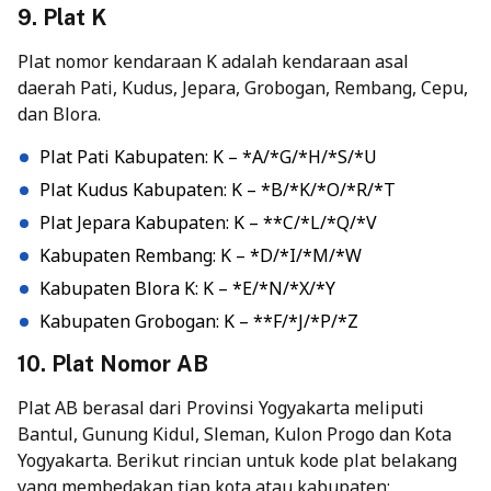
9. Plat K
Plat nomor kendaraan K adalah kendaraan asal
daerah Pati, Kudus, Jepara, Grobogan, Rembang, Cepu,
dan Blora.
Plat Pati Kabupaten: K – *A/*G/*H/*S/*U
Plat Kudus Kabupaten: K – *B/*K/*O/*R/*T
Plat Jepara Kabupaten: K – **C/*L/*Q/*V
Kabupaten Rembang: K – *D/*I/*M/*W
Kabupaten Blora K: K – *E/*N/*X/*Y
Kabupaten Grobogan: K – **F/*J/*P/*Z
10. Plat Nomor AB
Plat AB berasal dari Provinsi Yogyakarta meliputi
Bantul, Gunung Kidul, Sleman, Kulon Progo dan Kota
Yogyakarta. Berikut rincian untuk kode plat belakang
yang membedakan tiap kota atau kabupaten: