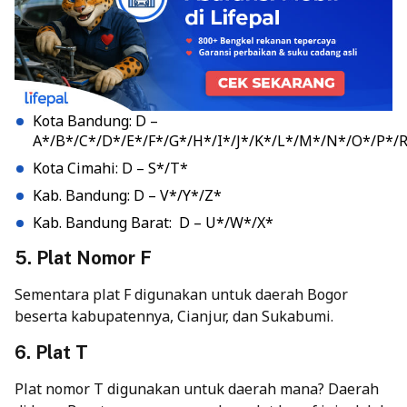
Kota Bandung: D –
A*/B*/C*/D*/E*/F*/G*/H*/I*/J*/K*/L*/M*/N*/O*/P*/
Kota Cimahi: D – S*/T*
Kab. Bandung: D – V*/Y*/Z*
Kab. Bandung Barat: D – U*/W*/X*
5. Plat Nomor F
Sementara plat F digunakan untuk daerah Bogor
beserta kabupatennya, Cianjur, dan Sukabumi.
6. Plat T
Plat nomor T digunakan untuk daerah mana? Daerah