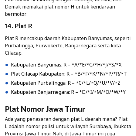
Demak memakai plat nomor H untuk kendaraan
bermotor.
14. Plat R
Plat R mencakup daerah Kabupaten Banyumas, seperti
Purbalingga, Purwokerto, Banjarnegara serta kota
Cilacap.
Kabupaten Banyumas: R – *A/*E/*G/*H/*J/*S/*X
Plat Cilacap Kabupaten: R – *B/*F/*K/*N/*P/*R/*T
Kabupaten Purbalingga: R – *C/*L/*Q/*U/*V/*Z
Kabupaten Banjarnegara: R – *D/*I/*M/*O/*W/*Y
Plat Nomor Jawa Timur
Ada yang penasaran dengan plat L daerah mana? Plat
L adalah nomor polisi untuk wilayah Surabaya, ibukota
Provinsi Jawa Timur. Nah, di Jawa Timur ini juga