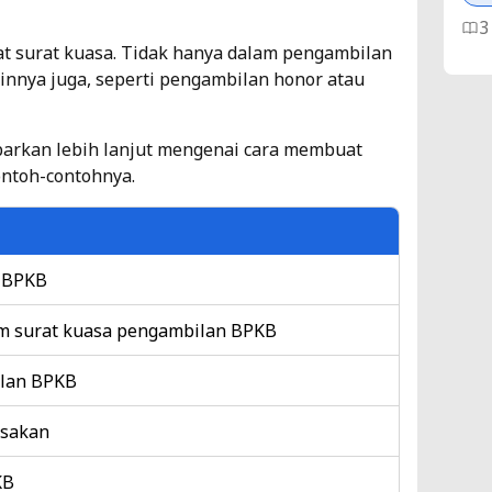
3
 surat kuasa. Tidak hanya dalam pengambilan
innya juga, seperti pengambilan honor atau
Ca
Se
abarkan lebih lanjut mengenai cara membuat
Ti
ntoh-contohnya.
6
n BPKB
am surat kuasa pengambilan BPKB
ilan BPKB
asakan
KB