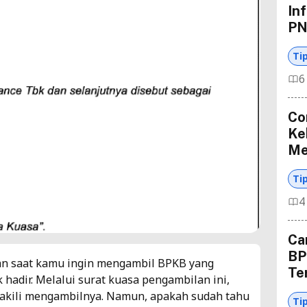
In
PN
Ti
6
Co
Ke
Me
Ti
4
Ca
BP
an saat kamu ingin mengambil BPKB yang
Te
 hadir. Melalui surat kuasa pengambilan ini,
akili mengambilnya. Namun, apakah sudah tahu
Ti