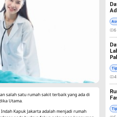
Da
Ad
As
6
Da
La
Pa
Ti
4
Ru
 salah satu rumah sakit terbaik yang ada di
Fa
dika Utama.
Ti
i Indah Kapuk Jakarta adalah menjadi rumah