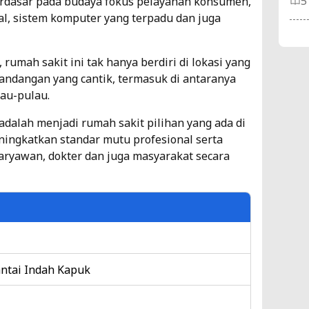
5
erdasar pada budaya fokus pelayanan konsumen,
al, sistem komputer yang terpadu dan juga
5 
Es
rumah sakit ini tak hanya berdiri di lokasi yang
andangan yang cantik, termasuk di antaranya
Ti
lau-pulau.
4
adalah menjadi rumah sakit pilihan yang ada di
ningkatkan standar mutu profesional serta
10
aryawan, dokter dan juga masyarakat secara
Ja
Me
Ti
6
RS
antai Indah Kapuk
da
k