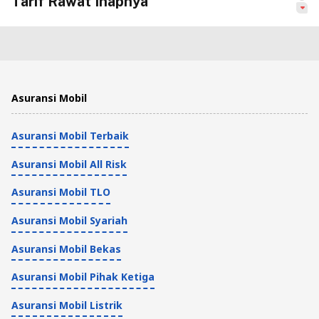
Tarif Rawat Inapnya
Tips Kesehatan dan Asuransi
4 Menit
10 Rekomendasi RSIA di Jakarta dengan
Asuransi Mobil
Pelayanan Medis Bagus
Asuransi Mobil Terbaik
Tips Kesehatan dan Asuransi
6 Menit
Asuransi Mobil All Risk
RS PMI Bogor: Fasilitas Medis dan Biaya
Asuransi Mobil TLO
Berobat
Asuransi Mobil Syariah
Tips Kesehatan dan Asuransi
Asuransi Mobil Bekas
5 Menit
Asuransi Mobil Pihak Ketiga
RSIA Bina Medika: Fasilitas hingga Tarif
Asuransi Mobil Listrik
Kamar Inap