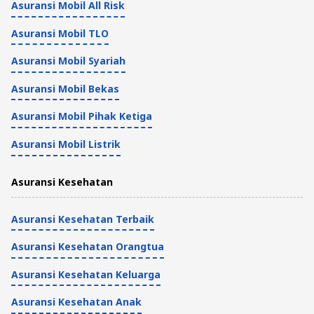
2 Menit
Asuransi Mobil All Risk
Asuransi Mobil Banjir di Oona, Apa Saja
Asuransi Mobil TLO
yang Ditanggung?
Asuransi Mobil Syariah
Asuransi Mobil
Asuransi Mobil Bekas
3 Menit
Asuransi Mobil Pihak Ketiga
Contoh Surat Kronologis Kejadian dan
Asuransi Mobil Listrik
Cara Membuatnya
Asuransi Kesehatan
Asuransi Mobil
5 Menit
Asuransi Kesehatan Terbaik
Asuransi Kesehatan Orangtua
Asuransi Kesehatan Keluarga
Asuransi Kesehatan Anak