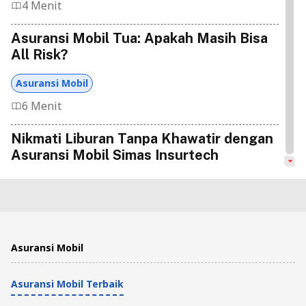
4 Menit
Asuransi Mobil Tua: Apakah Masih Bisa
All Risk?
Asuransi Mobil
6 Menit
Nikmati Liburan Tanpa Khawatir dengan
Asuransi Mobil Simas Insurtech
Asuransi Mobil
2 Menit
4 Langkah Praktis Klaim Asuransi Mobil
Asuransi Mobil
Zurich Syariah
Asuransi Mobil Terbaik
Asuransi Mobil