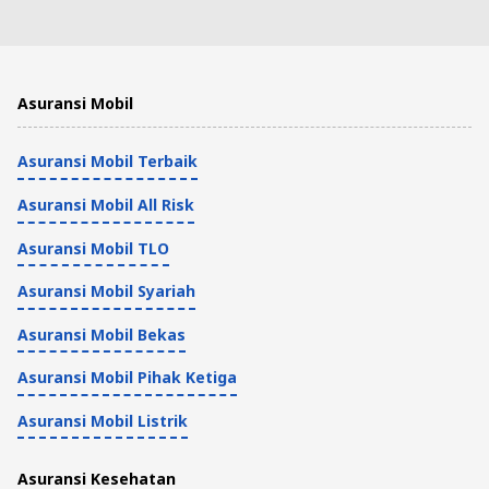
Asuransi Mobil
2 Menit
4 Langkah Praktis Klaim Asuransi Mobil
Asuransi Mobil
Zurich Syariah
Asuransi Mobil Terbaik
Asuransi Mobil
2 Menit
Asuransi Mobil All Risk
Asuransi Mobil Banjir di Oona, Apa Saja
Asuransi Mobil TLO
yang Ditanggung?
Asuransi Mobil Syariah
Asuransi Mobil
Asuransi Mobil Bekas
3 Menit
Asuransi Mobil Pihak Ketiga
Contoh Surat Kronologis Kejadian dan
Asuransi Mobil Listrik
Cara Membuatnya
Asuransi Kesehatan
Asuransi Mobil