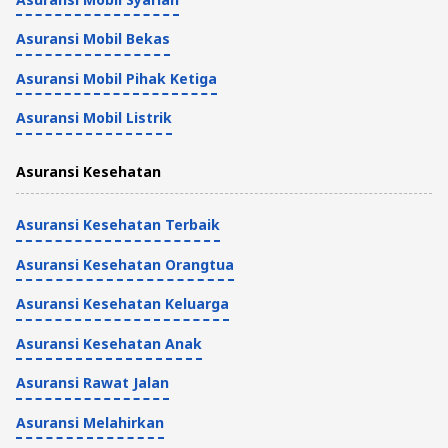
Asuransi
Asuransi Mobil Bekas
3 Menit
Asuransi Mobil Pihak Ketiga
Pengertian Malicious Damage dan
Asuransi Mobil Listrik
Implikasinya dalam Asuransi
Asuransi Kesehatan
Asuransi
3 Menit
Asuransi Kesehatan Terbaik
Asuransi Kesehatan Orangtua
Asuransi Kesehatan Keluarga
Asuransi Kesehatan Anak
Asuransi Rawat Jalan
Asuransi Melahirkan