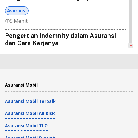
Asuransi
5 Menit
Pengertian Indemnity dalam Asuransi
dan Cara Kerjanya
Asuransi
7 Menit
Mengenal TPA Asuransi, Fungsi, dan
Asuransi Mobil
Contohnya di Indonesia
Asuransi Mobil Terbaik
Asuransi
3 Menit
Asuransi Mobil All Risk
Asuransi Bencana Alam: Jenis-Jenis dan
Asuransi Mobil TLO
Cakupan Risikonya
Asuransi Mobil Syariah