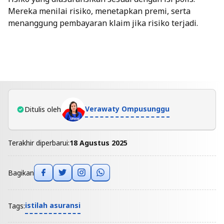
Mereka menilai risiko, menetapkan premi, serta
menanggung pembayaran klaim jika risiko terjadi.
Verawaty Ompusunggu
Ditulis oleh
Terakhir diperbarui:
18 Agustus 2025
Bagikan
istilah asuransi
Tags: