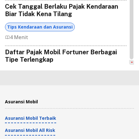
Cek Tanggal Berlaku Pajak Kendaraan
Biar Tidak Kena Tilang
Tips Kendaraan dan Asuransi
4 Menit
Daftar Pajak Mobil Fortuner Berbagai
Tipe Terlengkap
Tips Kendaraan dan Asuransi
5 Menit
Daftar Lengkap Pajak Mobil Alphard dan
Asuransi Mobil
Denda Pajaknya
Asuransi Mobil Terbaik
Tips Kendaraan dan Asuransi
6 Menit
Asuransi Mobil All Risk