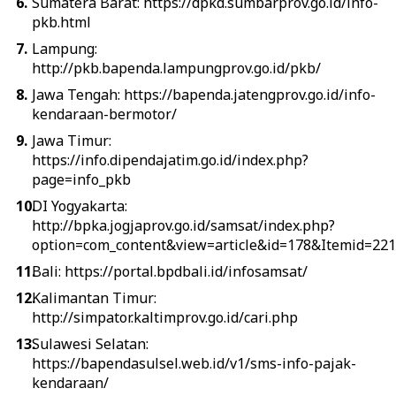
Sumatera Barat: https://dpkd.sumbarprov.go.id/info-
pkb.html
Lampung:
http://pkb.bapenda.lampungprov.go.id/pkb/
Jawa Tengah: https://bapenda.jatengprov.go.id/info-
kendaraan-bermotor/
Jawa Timur:
https://info.dipendajatim.go.id/index.php?
page=info_pkb
DI Yogyakarta:
http://bpka.jogjaprov.go.id/samsat/index.php?
option=com_content&view=article&id=178&Itemid=221
Bali: https://portal.bpdbali.id/infosamsat/
Kalimantan Timur:
http://simpator.kaltimprov.go.id/cari.php
Sulawesi Selatan:
https://bapendasulsel.web.id/v1/sms-info-pajak-
kendaraan/