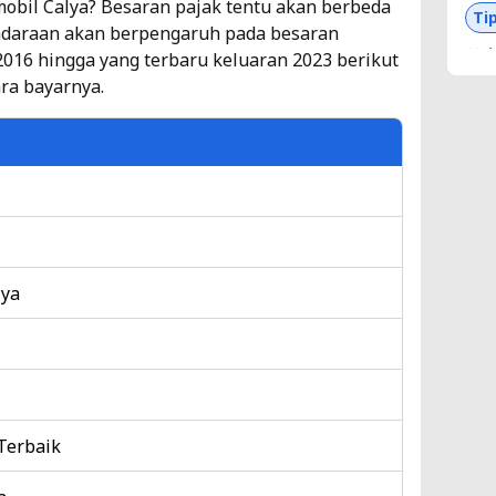
 mobil Calya? Besaran pajak tentu akan berbeda
Ti
endaraan akan berpengaruh pada besaran
4
 2016 hingga yang terbaru keluaran 2023 berikut
ara bayarnya.
Da
Be
Ti
5
Da
lya
Al
Ti
6
Terbaik
Da
Ke