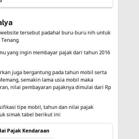
a
Ti
4
alya
 website tersebut padahal buru-buru nih untuk
Da
? Tenang.
Av
amu yang ingin membayar pajak dari tahun 2016
Ti
9
yarkan juga bergantung pada tahun mobil serta
. Memang, semakin lama usia mobil maka
an, nilai pembayaran pajaknya dimulai dari Rp
fikasi tipe mobil, tahun dan nilai
pajak
uk simak tabel berikut ini:
lai Pajak Kendaraan