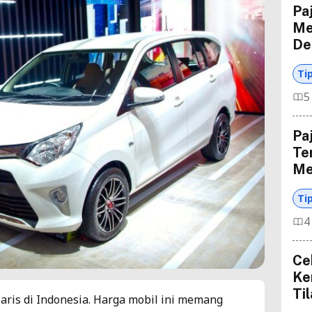
Pa
Me
De
Ti
5
Pa
Te
Me
Ti
4
Ce
Ke
Ti
laris di Indonesia. Harga mobil ini memang