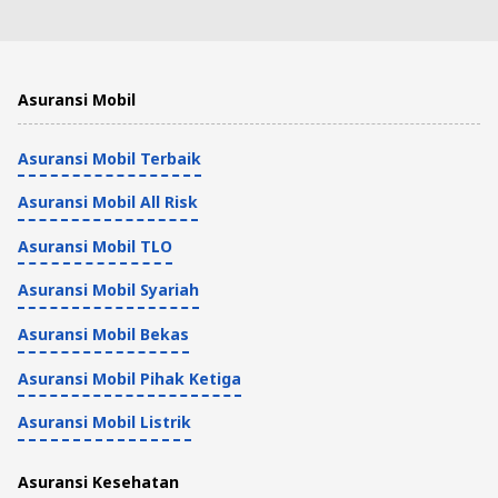
4 Menit
10 Rekomendasi RSIA di Jakarta dengan
Asuransi Mobil
Pelayanan Medis Bagus
Asuransi Mobil Terbaik
Tips Kesehatan dan Asuransi
6 Menit
Asuransi Mobil All Risk
RS PMI Bogor: Fasilitas Medis dan Biaya
Asuransi Mobil TLO
Berobat
Asuransi Mobil Syariah
Tips Kesehatan dan Asuransi
Asuransi Mobil Bekas
5 Menit
Asuransi Mobil Pihak Ketiga
RSIA Bina Medika: Fasilitas hingga Tarif
Asuransi Mobil Listrik
Kamar Inap
Asuransi Kesehatan
Tips Kesehatan dan Asuransi