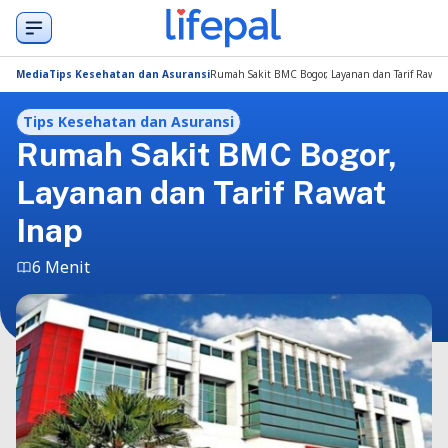
Media
Tips Kesehatan dan Asuransi
Rumah Sakit BMC Bogor, Layanan dan Tarif Rawat
Tips Kesehatan dan Asuransi
Rumah Sakit BMC Bogor,
Layanan dan Tarif Rawat
Inap
6 Menit