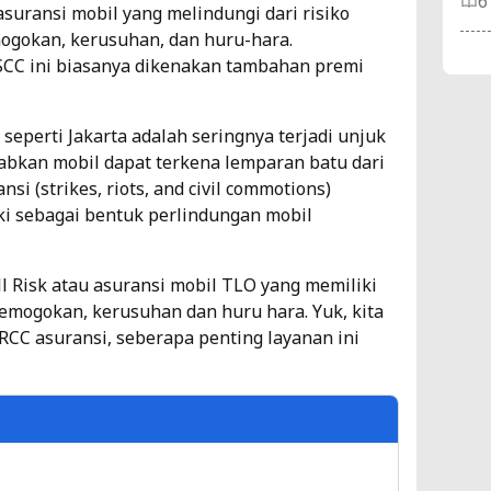
6
suransi mobil yang melindungi dari risiko
emogokan, kerusuhan, dan huru-hara.
Ni
SCC ini biasanya dikenakan tambahan premi
Kh
Mo
 seperti Jakarta adalah seringnya terjadi unjuk
abkan mobil dapat terkena lemparan batu dari
As
nsi (strikes, riots, and civil commotions)
2
ki sebagai bentuk perlindungan mobil
4 
As
ll Risk atau asuransi mobil TLO yang memiliki
emogokan, kerusuhan dan huru hara. Yuk, kita
As
RCC asuransi, seberapa penting layanan ini
2
As
Ap