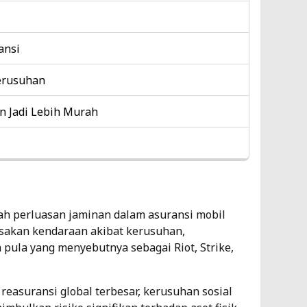
As
3
ansi
Co
erusuhan
Ke
Me
an Jadi Lebih Murah
As
5
lah perluasan jaminan dalam asuransi mobil
sakan kendaraan akibat kerusuhan,
 pula yang menyebutnya sebagai Riot, Strike,
 reasuransi global terbesar, kerusuhan sosial