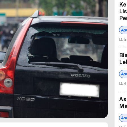
Ke
Lis
Pe
As
6
Bi
Le
As
4
As
Ma
As