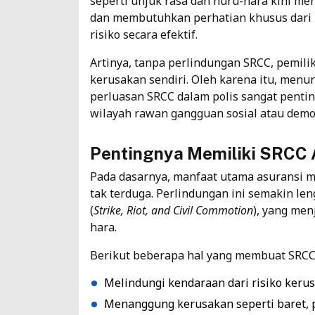
seperti unjuk rasa dan huru-hara kini meni
dan membutuhkan perhatian khusus dari i
risiko secara efektif.
Artinya, tanpa perlindungan SRCC, pemil
kerusakan sendiri. Oleh karena itu, menu
perluasan SRCC dalam polis sangat penti
wilayah rawan gangguan sosial atau demo
Pentingnya Memiliki SRCC 
Pada dasarnya,
manfaat utama asuransi m
tak terduga. Perlindungan ini semakin 
(
Strike, Riot, and Civil Commotion
), yang me
hara.
Berikut beberapa hal yang membuat SRCC
Melindungi kendaraan dari risiko keru
Menanggung kerusakan seperti baret, p