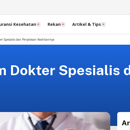
uransi Kesehatan
Rekan
Artikel & Tips
 Spesialis dan Penjelasan Keahliannya
Dokter Spesialis d
Ar