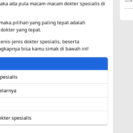
4
aka ada pula macam-macam dokter spesialis di
Ca
aka pilihan yang paling tepat adalah
Ti
dokter yang tepat.
Ti
enis-jenis dokter spesialis, beserta
5
gkapnya bisa kamu simak di bawah ini!
10
ya
pesialis
Ti
elarnya
4
12
He
ter spesialis
Ti