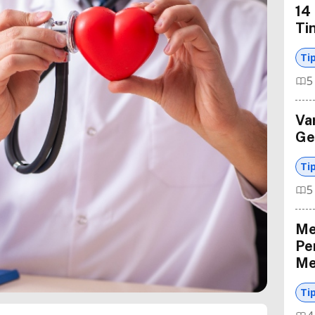
14
Ti
Ti
5
Va
Ge
Ti
5
Me
Pe
Me
Ti