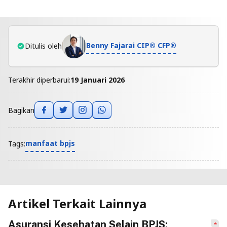
Benny Fajarai CIP® CFP®
Ditulis oleh
Terakhir diperbarui:
19 Januari 2026
Bagikan
manfaat bpjs
Tags:
Artikel Terkait Lainnya
Asuransi Kesehatan Selain BPJS: