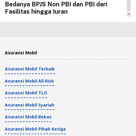
Bedanya BPJS Non PBI dan PBI dari
Fasilitas hingga Iuran
Asuransi Kesehatan
4 Menit
Daftar Rumah Sakit BPJS di Jakarta dan
Asuransi Mobil
Cara Cek RS Rujukan
Asuransi Mobil Terbaik
Asuransi Kesehatan
4 Menit
Asuransi Mobil All Risk
Cara Membeli Kacamata dengan BPJS,
Asuransi Mobil TLO
Syarat dan Prosedurnya
Asuransi Mobil Syariah
Asuransi Kesehatan
Asuransi Mobil Bekas
4 Menit
Asuransi Mobil Pihak Ketiga