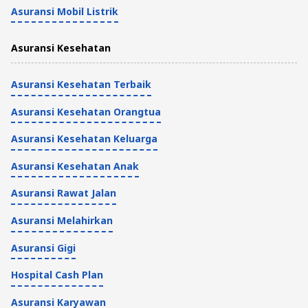
Cara Mengecek Faskes BPJS Saya
Asuransi Mobil Listrik
Terdaftar di Mana
Asuransi Kesehatan
Asuransi Kesehatan
5 Menit
Asuransi Kesehatan Terbaik
Asuransi Kesehatan Orangtua
Asuransi Kesehatan Keluarga
Asuransi Kesehatan Anak
Asuransi Rawat Jalan
Asuransi Melahirkan
Asuransi Gigi
Hospital Cash Plan
Asuransi Karyawan