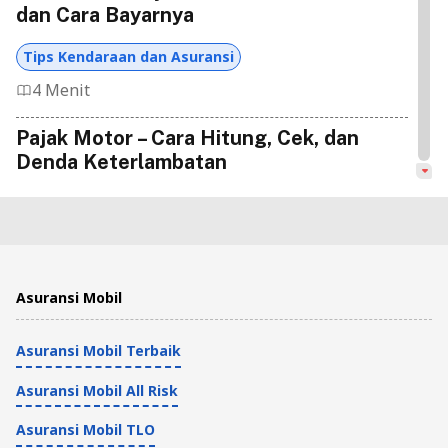
dan Cara Bayarnya
Tips Kendaraan dan Asuransi
4 Menit
Pajak Motor – Cara Hitung, Cek, dan
Denda Keterlambatan
Tips Kendaraan dan Asuransi
3 Menit
Cara Bayar Pajak Motor Tanpa KTP, Bisa
Asuransi Mobil
Lewat Online
Asuransi Mobil Terbaik
Tips Kendaraan dan Asuransi
6 Menit
Asuransi Mobil All Risk
Cara Melihat Tanggal Bayar Pajak Motor
Asuransi Mobil TLO